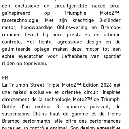
een exclusieve en circuitgerichte naked bike,
geïnspireerd op Triumph’s Moto2™-
racetechnologie. Met zijn krachtige 3-cilinder
motor, hoogwaardige Öhlins-vering en Brembo-
remmen levert hij pure prestaties en ultieme
controle. Het lichte, agressieve design en de
gelimiteerde oplage maken deze motor tot een
echte eyecatcher voor liefhebbers van sportief
rijden op topniveau.
FR:
La Triumph Street Triple Moto2™ Edition 2026 est
une naked exclusive et orientée circuit, inspirée
directement de la technologie Moto2™ de Triumph.
Dotée d’un moteur 3 cylindres puissant, de
suspensions Öhlins haut de gamme et de freins
Brembo performants, elle offre des performances
pures et un contrôle optimal. Son design agressif et