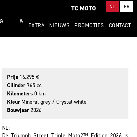
NL
FR
TC MOTO
RING &
EXTRA
NIEUWS
PROMOTIES
CONTACT
Prijs
16.295 €
Cilinder
765 cc
Kilometers
0 km
Kleur
Mineral grey / Crystal white
Bouwjaar
2026
NL:
De Triumph Street Triple Moto2™ Edition 2026 is