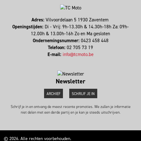
Adres:
Vilvoordelaan 5 1930 Zaventem
Openingstijden:
Di - Vrij: 9h-13.30h & 14.30h-18h Za: 09h-
12.00h & 13.00h-16h Zo en Ma gesloten
Ondernemingsnummer:
0423 458 448
Telefoon:
02 705 73 19
E-mail:
info@tcmoto.be
Newsletter
ARCHIEF
SCHRIJF JE IN
Schrijf je in en ontvang de meest recente promoties. We zullen je informatie
niet delen met een derde partij en je kan je steeds uitschrijven.
© 2026. Alle rechten voorbehouden.