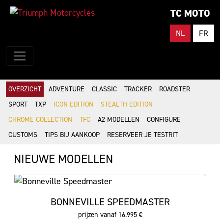
TC MOTO
NL
FR
OVERZICHT
ADVENTURE
CLASSIC
TRACKER
ROADSTER
SPORT
TXP
ICON EDITION
STEALTH EDITION
CHROME COLLECTION
TFC
A2 MODELLEN
CONFIGURE
CUSTOMS
TIPS BIJ AANKOOP
RESERVEER JE TESTRIT
NIEUWE MODELLEN
BONNEVILLE SPEEDMASTER
prijzen vanaf 16.995 €