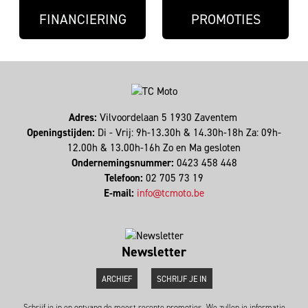
FINANCIERING
PROMOTIES
Adres:
Vilvoordelaan 5 1930 Zaventem
Openingstijden:
Di - Vrij: 9h-13.30h & 14.30h-18h Za: 09h-
12.00h & 13.00h-16h Zo en Ma gesloten
Ondernemingsnummer:
0423 458 448
Telefoon:
02 705 73 19
E-mail:
info@tcmoto.be
Newsletter
ARCHIEF
SCHRIJF JE IN
Schrijf je in en ontvang de meest recente promoties. We zullen je informatie