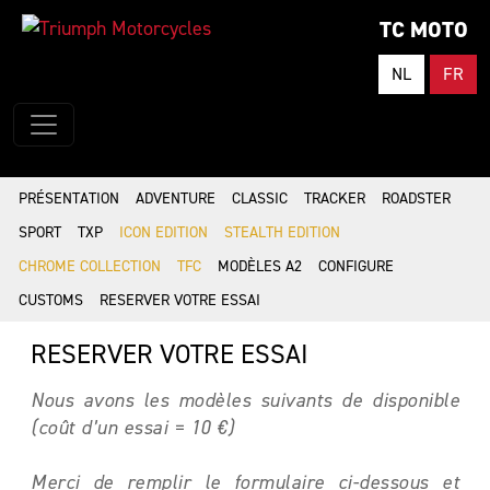
TC MOTO
NL
FR
PRÉSENTATION
ADVENTURE
CLASSIC
TRACKER
ROADSTER
SPORT
TXP
ICON EDITION
STEALTH EDITION
CHROME COLLECTION
TFC
MODÈLES A2
CONFIGURE
CUSTOMS
RESERVER VOTRE ESSAI
RESERVER VOTRE ESSAI
Nous avons les modèles suivants de disponible
(coût d’un essai = 10 €)
Merci de remplir le formulaire ci-dessous et